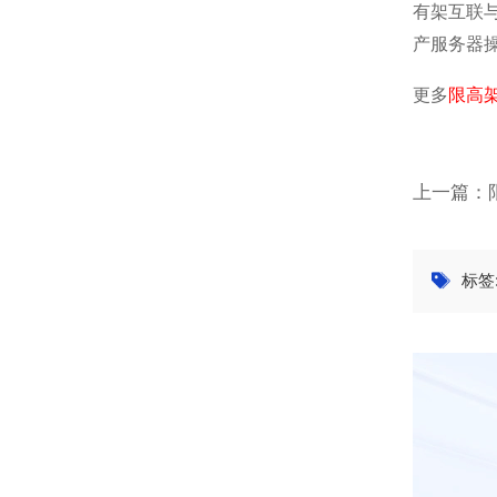
有架互联
产服务器
更多
限高
标签