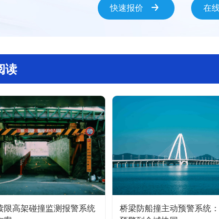
快速报价
在
阅读
读限高架碰撞监测报警系统
桥梁防船撞主动预警系统