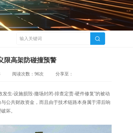
义限高架防碰撞预警
3
阅读次数：96次
分享至：
生-设施损毁-撤场封闭-排查定责-硬件修复”的被动
力与公共财政资金，而且由于技术链路本身属于滞后响
理破坏。