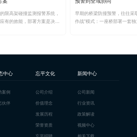
方案
预警到全域协同
的限高架碰撞监测报警系统，
早期的桥梁防撞预警，往往采取
应有的效能，部署方案是决定
作战”模式：一座桥部署一套独
。部署不当，再精密的传感...
测设备，雷达看自己的水域，摄像
态中心
忘平文化
新闻中心
功案例
公司介绍
公司新闻
态伙伴
价值理念
行业资讯
发展历程
政策解读
荣誉资质
视频中心
忘平招聘
相关下载