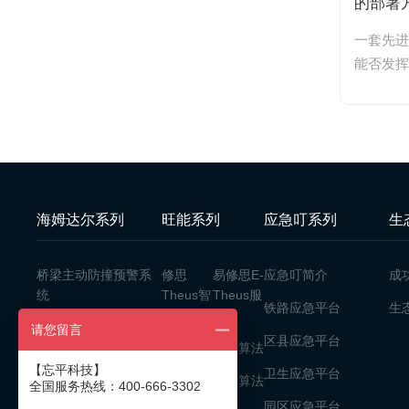
感器
危害更大？系统是如何分别监测
的部署
架防
的？
营后，
在桥梁通航安全领域，“超高”和“偏
一套先进
测报
为决定
航”是两大经典且最危险的隐患场景。
能否发挥
忘平
...
很多桥梁管理和设计单位在立项之初...
性的一环
海姆达尔系列
旺能系列
应急叮系列
生
桥梁主动防撞预警系
修思
易修思E-
应急叮简介
成
统
Theus智
Theus服
铁路应急平台
生
盒
务器
限高架防碰撞监测报
请您留言
区县应急平台
警系统
Wonen
更多算法
OS 边缘
【忘平科技】
卫生应急平台
水位流速监测预警系
更多算法
操作系统
统
园区应急平台