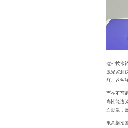
这种技术
激光监测
灯。这种
而在不可
高性能边
次派发，
限高架预