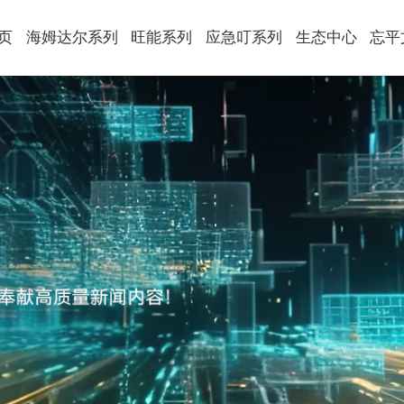
页
海姆达尔系列
旺能系列
应急叮系列
生态中心
忘平