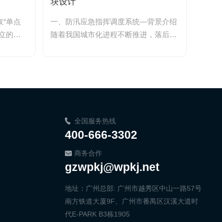
块设计
牌”
“单点
一、防汛应急指挥调度系统—背景介绍
在公
立的监
随着我国城市化进程不断推进，落后的
货车
机...
城市排水系统与日益增加的城市排水...
件频繁
全国服务热线
400-666-3302
商务合作
gzwpkj@wpkj.net
地址：广州总部: 广州市越秀区中山一路57号
南方铁道大厦9F、广州市番禺区汉溪大道时
代E-PARK B3栋1905