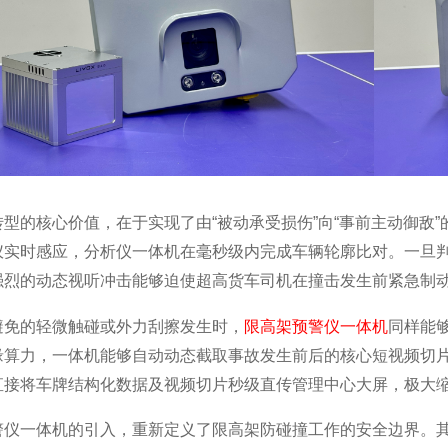
转型的核心价值，在于实现了由“被动承受损伤”向“事前主动御敌
仪实时感应，分析仪一体机在毫秒级内完成车辆轮廓比对。一旦
强烈的动态视听冲击能够迫使超高货车司机在撞击发生前紧急制
避免的轻微触碰或外力刮擦发生时，
限高架预警仪一体机
同样能
缘算力，一体机能够自动动态截取事故发生前后的核心短视频切
直接将车牌结构化数据及视频切片秒级直传管理中心大屏，极大
警仪一体机的引入，重新定义了限高架防碰撞工作的安全边界。