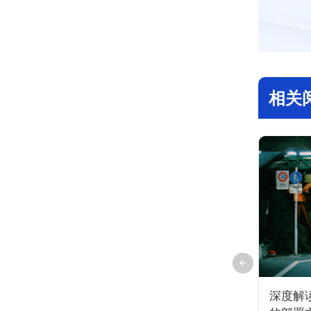
相关
理平
船舶“超高”和“偏航”哪一个对桥梁
深度解