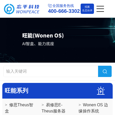
全国服务热线
招募
400-666-3302
生态伙伴
旺能系列
>
修思Theus智
>
易修思E-
>
Wonen OS 边
盒
Theus服务器
缘操作系统