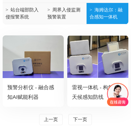
>
站台端部防入
>
周界入侵监测
>
海姆达尔：融
侵报警系统
预警装置
合感知一体机
预警分析仪 - 融合感
雷视一体机 - 构筑全
知AI赋能利器
天候感知防线
上一页
下一页