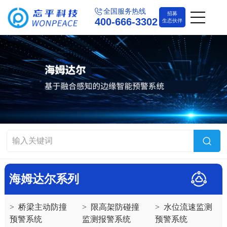
全国服务热线
招募
400-666-3302
生态伙伴
海姆达尔系列
>
桥梁主动防撞
>
限高架防碰撞
>
水位流速监测
预警系统
监测报警系统
预警系统