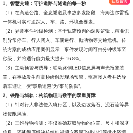
1、
智慧交通：守护道路与隧道的每一秒
（1）在高速公路、全息隧道及事故多发路段，海姆达尔雷视
一体机可实时追踪人、车、路、环境全要素。
（2）异常事件秒级检测：基于轨迹预判的深度逻辑，精准识
别异常停车、行人闯入、车辆逆行、抛洒物等交通危机。传
统方案的成功应用案例显示，事件发现时间可由分钟级降至
秒级，并将通行能力最大提升 16.8%。
（3）主动预警与诱导：联动路侧LED信息屏与声光报警装
置，在事故发生前毫秒级触发现场预警，驱离闯入者并诱导
后车避让，变“事后追溯”为“事前防御”。
2、铁路与城轨：构筑物理与数字的双重屏障
（1）
针对行人非法侵入轨行区，以及边坡落石、泥石流等异
物侵限风险。
（2）
三维异物检测：不仅准确获取异物的位置、尺寸和深度
信息，还能彻底解决传统纯视频方案因飞蛾扑灯等微小环境