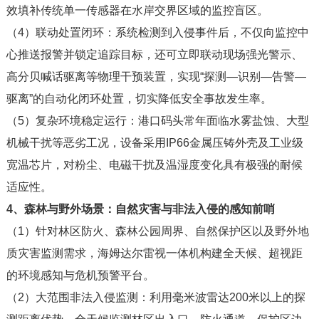
效填补传统单一传感器在水岸交界区域的监控盲区。
（4）
联动处置闭环：系统检测到入侵事件后，不仅向监控中
心推送报警并锁定追踪目标，还可立即联动现场强光警示、
高分贝喊话驱离等物理干预装置，实现“探测—识别—告警—
驱离”的自动化闭环处置，切实降低安全事故发生率。
（5）
复杂环境稳定运行：港口码头常年面临水雾盐蚀、大型
机械干扰等恶劣工况，设备采用IP66金属压铸外壳及工业级
宽温芯片，对粉尘、电磁干扰及温湿度变化具有极强的耐候
适应性。
4、森林与野外场景：自然灾害与非法入侵的感知前哨
（1）
针对林区防火、森林公园周界、自然保护区以及野外地
质灾害监测需求，海姆达尔雷视一体机构建全天候、超视距
的环境感知与危机预警平台。
（2）
大范围非法入侵监测：利用毫米波雷达200米以上的探