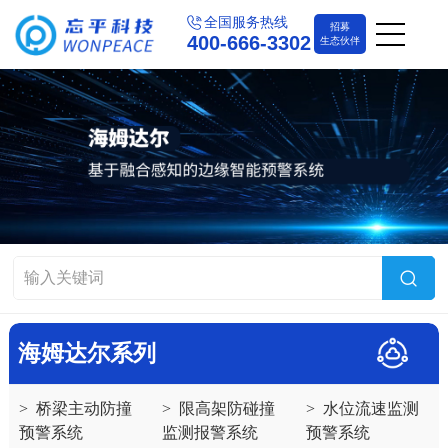
全国服务热线
招募
400-666-3302
生态伙伴
海姆达尔系列
>
桥梁主动防撞
>
限高架防碰撞
>
水位流速监测
预警系统
监测报警系统
预警系统