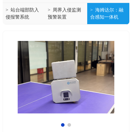
>
站台端部防入
>
周界入侵监测
>
海姆达尔：融
侵报警系统
预警装置
合感知一体机