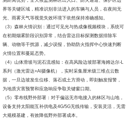
测距离优势，全天候监测林区出入口、防火通道、保护区边
界等关键区域，精准识别非法进入的车辆与人员，在夜间无
光、雨雾天气等视觉失效环境下依然保持准确感知。
（3）
森林火情识别：通过可见光与热成像视频模块，系统可
在初期烟雾阶段识别异常，结合雷达目标探测数据排除车
辆、动物等干扰源，减少误报，协助防火指挥中心快速判断
火情位置和蔓延态势。
（4）
山体滑坡与泥石流感知：在高风险边坡部署海姆达尔-L
系列（激光雷达+AI摄像机），实时采集厘米级三维点云数
据，一旦边坡发生位移、落石或土方滑动，即刻触发报警，
为地质灾害预警和应急响应争取关键窗口期。
（5）
零布线野外部署：对于偏远无市电接入的林区与山地，
设备支持太阳能互补供电及4G/5G无线传输，安装灵活，无需
大规模基建，有效降低野外部署成本。