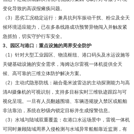
变化导致的高误报瘫痪问题。
（3）
恶劣工况稳定运行：兼具抗列车振动干扰、粉尘及全天
候环境适应能力，已在多条线路成功预警异物闯入并触发紧
急抓拍，切实守护行车安全。
3、园区与港口：重点设施的周界安全防护
（1）
针对大型工业园区、物流枢纽、港口码头及水运设施等
关键基础设施的安全需求，海姆达尔雷视一体机提供全天
候、高可靠的三维立体防护解决方案。
（2）
主动式隐形防线：融合毫米波雷达的主动探测能力与高
清AI摄像机的可视识别，支持多目标实时三维轨迹跟踪与可
视化呈现。一旦有人员翻越围墙、车辆违规驶入禁区或船舶
非法靠泊，系统在秒级内锁定目标并生成报警信息。
（3）
水域与陆域双重覆盖：在港口水运场景中，雷视一体机
可同时兼顾陆域周界入侵检测与水域异常船舶靠近监测，有