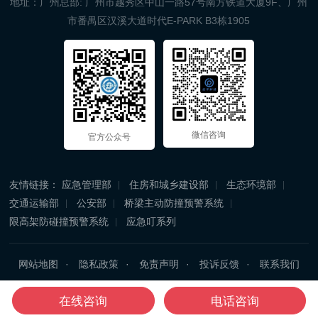
地址：广州总部: 广州市越秀区中山一路57号南方铁道大厦9F、广州
市番禺区汉溪大道时代E-PARK B3栋1905
微信咨询
官方公众号
友情链接：
应急管理部
住房和城乡建设部
生态环境部
交通运输部
公安部
桥梁主动防撞预警系统
限高架防碰撞预警系统
应急叮系列
网站地图
隐私政策
免责声明
投诉反馈
联系我们
Copyright © 2025 广州忘平信息科技有限公司 All Rights Reserved.
在线咨询
电话咨询
粤ICP备09112795号