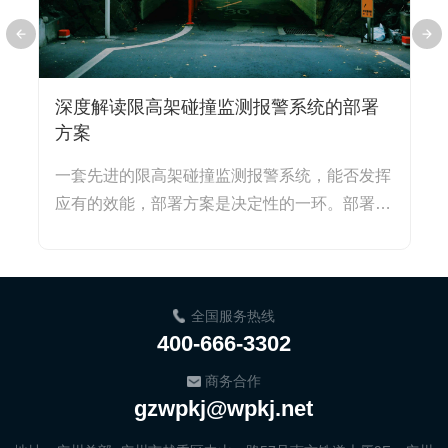
深度解读限高架碰撞监测报警系统的部署
方案
经
一套先进的限高架碰撞监测报警系统，能否发挥
早
单
应有的效能，部署方案是决定性的一环。部署不
式
当，再精密的传感...
己
全国服务热线
400-666-3302
商务合作
gzwpkj@wpkj.net