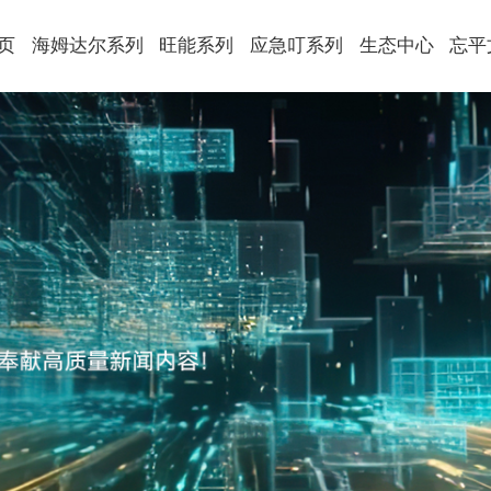
页
海姆达尔系列
旺能系列
应急叮系列
生态中心
忘平