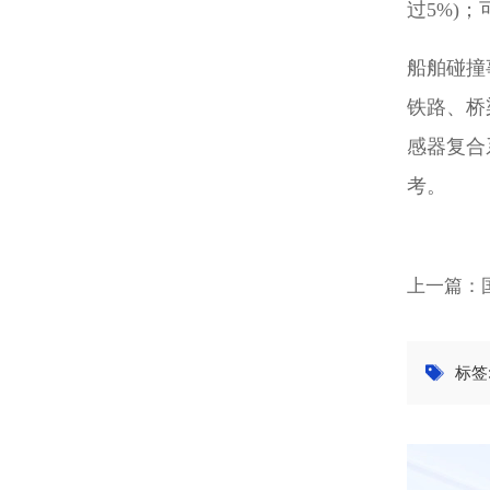
过5%)
船舶碰撞
铁路、桥
感器复合
考。
上一篇：
标签