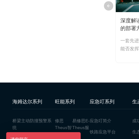
理平
船舶“超高”和“偏航”哪一个对桥梁
深度解
感器
危害更大？系统是如何分别监测
的部署
架防
的？
营后，
在桥梁通航安全领域，“超高”和“偏
一套先进
测报
为决定
航”是两大经典且最危险的隐患场景。
能否发挥
忘平
...
很多桥梁管理和设计单位在立项之初...
性的一环
海姆达尔系列
旺能系列
应急叮系列
生
桥梁主动防撞预警系
修思
易修思E-
应急叮简介
成
统
Theus智
Theus服
铁路应急平台
生
盒
务器
限高架防碰撞监测报