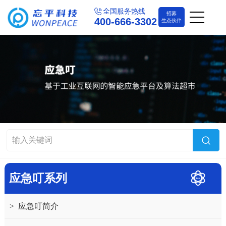
全国服务热线
招募
400-666-3302
生态伙伴
应急叮系列
>
应急叮简介