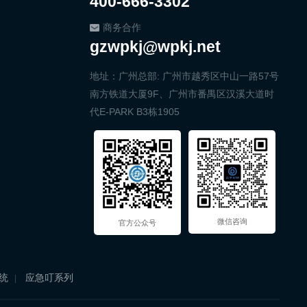
400-666-3302
商务合作
gzwpkj@wpkj.net
地址：广州总部: 广州市越秀区中山一路57号
南方铁道大厦9F、广州市番禺区汉溪大道时
代E-PARK B3栋1905
微信咨询
官方公众号
统
应急叮系列