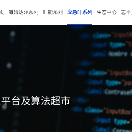
页
海姆达尔系列
旺能系列
应急叮系列
生态中心
忘平