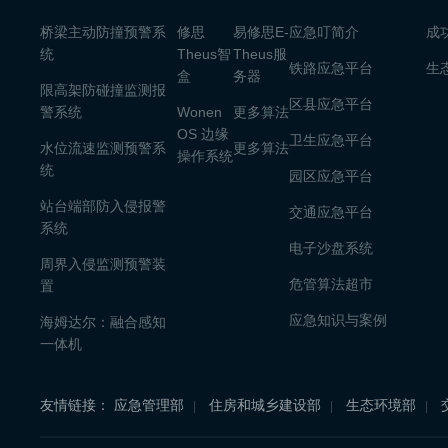
桥梁主动防撞预警系
修思
易修思E-
应急叮简介
成
统
Theus智
Theus服
铁路应急平台
生
盒
务器
限高架防碰撞监测报
区县应急平台
警系统
Wonen
更多算法
OS 边缘
卫生应急平台
水位流速监测预警系
更多算法
操作系统
统
园区应急平台
站台端部防入侵报警
交通应急平台
系统
电子沙盘系统
周界入侵监测预警装
危管算法超市
置
应急知识与案例
海姆达尔：融合感知
一体机
友情链接：
应急管理部
住房和城乡建设部
生态环境部