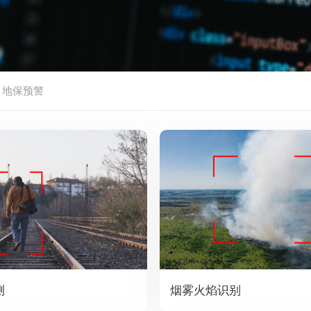
-
地保预警
测
烟雾火焰识别