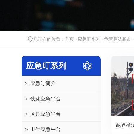
您现在的位置：
首页
-
应急叮系列
-
危管算法超市
应急叮系列
>
应急叮简介
>
铁路应急平台
>
区县应急平台
越界检
>
卫生应急平台