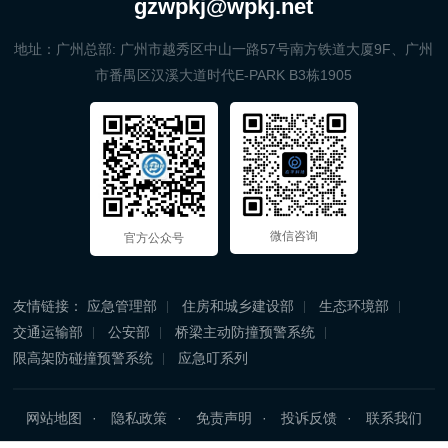
gzwpkj@wpkj.net
地址：广州总部: 广州市越秀区中山一路57号南方铁道大厦9F、广州
市番禺区汉溪大道时代E-PARK B3栋1905
微信咨询
官方公众号
友情链接：
应急管理部
住房和城乡建设部
生态环境部
交通运输部
公安部
桥梁主动防撞预警系统
限高架防碰撞预警系统
应急叮系列
网站地图
隐私政策
免责声明
投诉反馈
联系我们