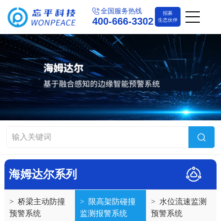
全国服务热线
招募
400-666-3302
生态伙伴
海姆达尔系列
>
桥梁主动防撞
>
限高架防碰撞
>
水位流速监测
预警系统
监测报警系统
预警系统