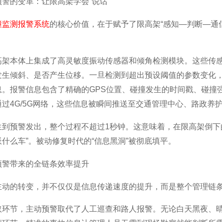
警的变革：让限高架学会“说话”
撞监测报警系统
的核心价值，在于赋予了限高架“感知—判断—通
高架本体上集成了高灵敏度振动传感器和倾角检测模块。这些传
发生倾斜、是否产生位移。一旦检测到超出预设阈值的参数变化
息。报警信息包含了精确的GPS位置、碰撞发生的时间戳、碰撞
过4G/5G网络，这些信息被瞬间推送至交通管理中心、路政养
生到预警发出，整个过程不超过1秒钟。这意味着，在限高架倒下
什么车”。被动修复时代的“信息黑洞”被彻底填平。
预警带来的全链条效率提升
主动的转变，并不仅仅是信息传递速度的提升，而是整个管理链
取环节，主动预警取代了人工巡查和路人报警。无论白天黑夜、晴