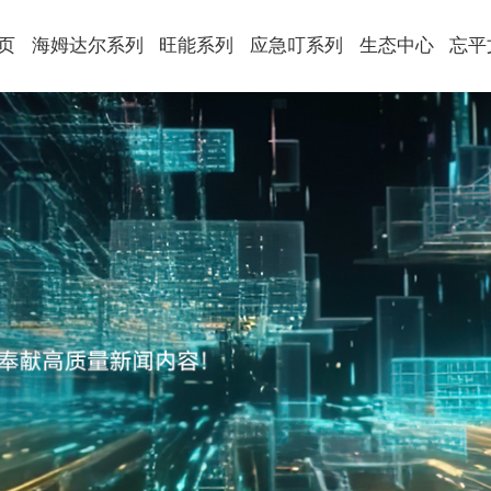
页
海姆达尔系列
旺能系列
应急叮系列
生态中心
忘平