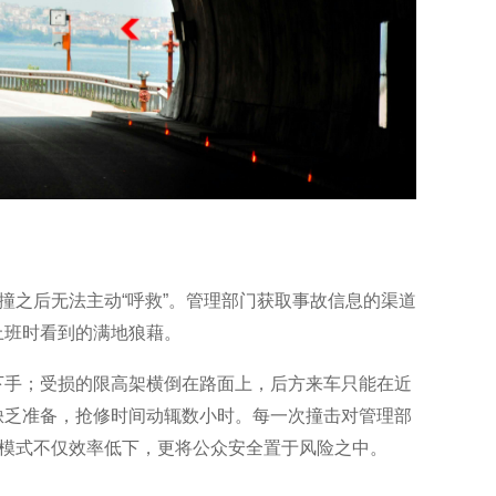
撞之后无法主动“呼救”。管理部门获取事故信息的渠道
上班时看到的满地狼藉。
下手；受损的限高架横倒在路面上，后方来车只能在近
缺乏准备，抢修时间动辄数小时。每一次撞击对管理部
种模式不仅效率低下，更将公众安全置于风险之中。