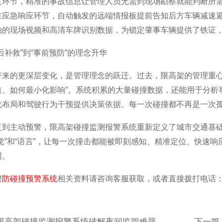
度环节，精准的事故信息让管理人员无需到现场勘察就能判断所
在应急响应环节，自动触发的远端情报板提前告知后方车辆减速
拍的现场视频和高清车牌识别数据，为锁定肇事车辆提供了铁证
后补救”到“事前预防”的理念升华
带来的更深层变化，是管理理念的跃迁。过去，限高架的管理重心
道、如何最小化影响”。系统积累的大量碰撞数据，还能用于分析
化布局和驾驶行为干预提供决策依据。每一次碰撞都不再是一次孤
复到主动预警，限高架碰撞监测报警系统重新定义了城市交通基
听觉”和“语言”，让每一次撞击都能被即刻感知、精准定位、快速
网。
架防碰撞预警系统
相关资料请咨询客服获取，或者直接拨打电话：400-
限高架碰撞监测报警系统破解夜间监管难题
下一篇