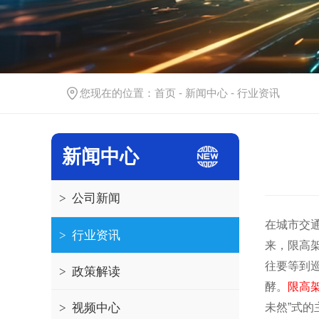
您现在的位置：
首页
-
新闻中心
-
行业资讯
新闻中心
>
公司新闻
在城市交
>
行业资讯
来，限高
往要等到
>
政策解读
酵。
限高
未然”式的
>
视频中心