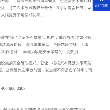
需资源——是派一辆皮卡简单修复，还是需要吊车和封
返回顶部
避让，将二次事故风险降至最低。在事后追责环节，系
，大幅提升了追偿成功率。
放在“撞了之后怎么快修”；现在，重心前移到“如何第
事故高发时段、高频肇事车型、危险路段特征，为限
立的“意外”，而成为改进安全策略的宝贵数据。
础设施的安全管理模式。它让一根根原本沉默的限高架
响应。当预警跑在事故前面，安全便不再是亡羊补牢，而
666-3302
：深度解读限高架碰撞监测报警系统的部署方案