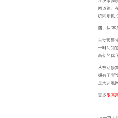
在决策调
闭道路。
统同步抓
四、从“事
主动预警
一时间知
高架的优
从被动修
拥有了“
是天罗地
更多
限高
上一篇：