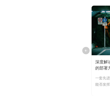
理平
船舶“超高”和“偏航”哪一个对桥梁
深度解
感器
危害更大？系统是如何分别监测
的部署
架防
的？
营后，
在桥梁通航安全领域，“超高”和“偏
一套先进
测报
为决定
航”是两大经典且最危险的隐患场景。
能否发挥
忘平
...
很多桥梁管理和设计单位在立项之初...
性的一环