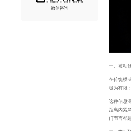
微信咨询
一、被动修
在传统模
极为有限
这种信息
距离内紧
门而言都