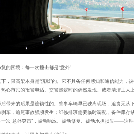
复的困境：每一次撞击都是“意外”
式下，限高架本身是“沉默”的。它不具备任何感知和通信能力，被
：热心市民的报警电话、交警巡逻时的偶然发现、或者清洁工人
滞后带来的后果是连锁性的。肇事车辆早已驶离现场，追责无从
急刹车，追尾事故频频发生；维修排班需要临时调配，备件库存
是一次“意外突击”，被动响应、被动修复、被动承担损失——这