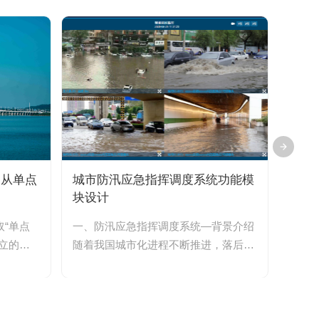
：从单点
城市防汛应急指挥调度系统功能模
为什
块设计
牌”
“单点
一、防汛应急指挥调度系统—背景介绍
在公
立的监
随着我国城市化进程不断推进，落后的
货车
机...
城市排水系统与日益增加的城市排水...
件频繁