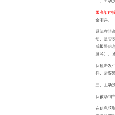
二、主动预
限高架碰
全哨兵。
系统在限
动、是否
成报警信
度等）。通
从撞击发
样、需要派
三、主动
从被动到
在信息获