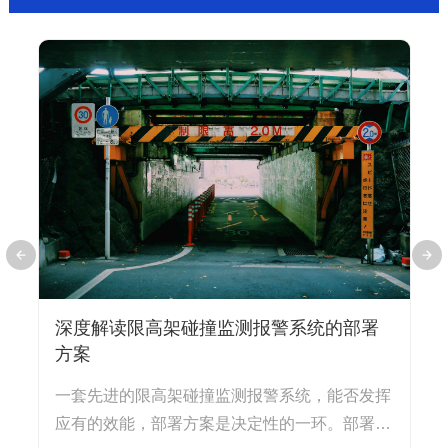
深度解读限高架碰撞监测报警系统的部署
方案
经
一套先进的限高架碰撞监测报警系统，能否发挥
早
单
应有的效能，部署方案是决定性的一环。部署不
式