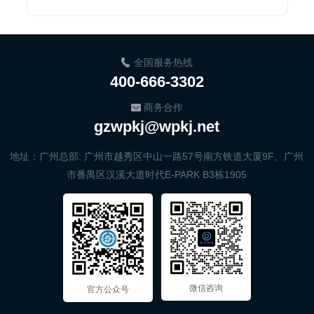
当，再精密的传感...
己
全国服务热线
400-666-3302
商务合作
gzwpkj@wpkj.net
地址：广州总部: 广州市越秀区中山一路57号南方铁道大厦9F、广州
市番禺区汉溪大道时代E-PARK B3栋1905
微信咨询
官方公众号