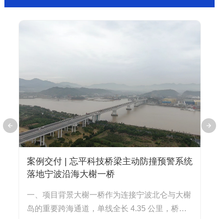
单
案例交付 | 忘平科技桥梁主动防撞预警系统
落地宁波沿海大榭一桥
一、项目背景大榭一桥作为连接宁波北仑与大榭
转
岛的重要跨海通道，单线全长 4.35 公里，桥下
ht