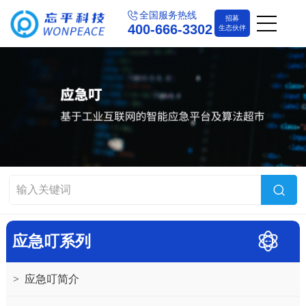
全国服务热线
招募
400-666-3302
生态伙伴
应急叮系列
>
应急叮简介