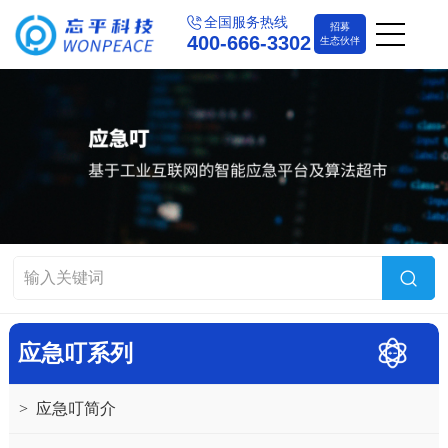
全国服务热线
招募
400-666-3302
生态伙伴
应急叮系列
>
应急叮简介