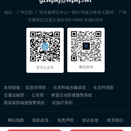
地址：广州总部: 广州市越秀区中山一路57号南方铁道大厦9F、广州
市番禺区汉溪大道时代E-PARK B3栋1905
微信咨询
官方公众号
友情链接：
应急管理部
住房和城乡建设部
生态环境部
交通运输部
公安部
桥梁主动防撞预警系统
限高架防碰撞预警系统
应急叮系列
网站地图
隐私政策
免责声明
投诉反馈
联系我们
Copyright © 2025 广州忘平信息科技有限公司 All Rights Reserved.