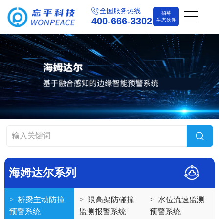
全国服务热线
招募
400-666-3302
生态伙伴
海姆达尔系列
>
桥梁主动防撞
>
限高架防碰撞
>
水位流速监测
预警系统
监测报警系统
预警系统