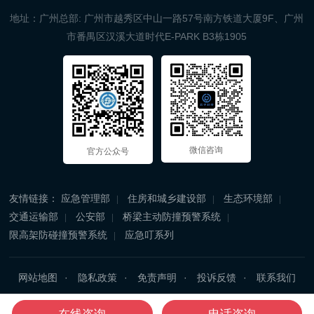
地址：广州总部: 广州市越秀区中山一路57号南方铁道大厦9F、广州
市番禺区汉溪大道时代E-PARK B3栋1905
微信咨询
官方公众号
友情链接：
应急管理部
住房和城乡建设部
生态环境部
交通运输部
公安部
桥梁主动防撞预警系统
限高架防碰撞预警系统
应急叮系列
网站地图
隐私政策
免责声明
投诉反馈
联系我们
Copyright © 2025 广州忘平信息科技有限公司 All Rights Reserved.
在线咨询
电话咨询
粤ICP备09112795号