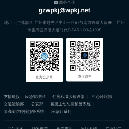
商务合作
gzwpkj@wpkj.net
地址：广州总部: 广州市越秀区中山一路57号南方铁道大厦9F、广州
市番禺区汉溪大道时代E-PARK B3栋1905
微信咨询
官方公众号
友情链接：
应急管理部
住房和城乡建设部
生态环境部
交通运输部
公安部
桥梁主动防撞预警系统
限高架防碰撞预警系统
应急叮系列
网站地图
隐私政策
免责声明
投诉反馈
联系我们